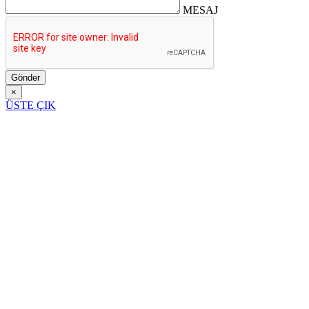
MESAJ
Gönder
×
ÜSTE ÇIK