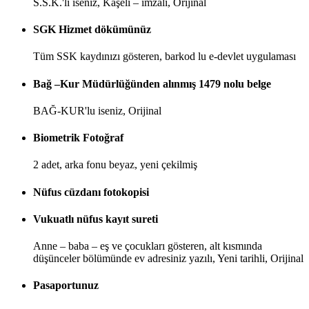
S.S.K.'lı iseniz, Kaşeli – imzalı, Orijinal
SGK Hizmet dökümünüz
Tüm SSK kaydınızı gösteren, barkod lu e-devlet uygulaması
Bağ –Kur Müdürlüğünden alınmış 1479 nolu belge
BAĞ-KUR'lu iseniz, Orijinal
Biometrik Fotoğraf
2 adet, arka fonu beyaz, yeni çekilmiş
Nüfus cüzdanı fotokopisi
Vukuatlı nüfus kayıt sureti
Anne – baba – eş ve çocukları gösteren, alt kısmında
düşünceler bölümünde ev adresiniz yazılı, Yeni tarihli, Orijinal
Pasaportunuz