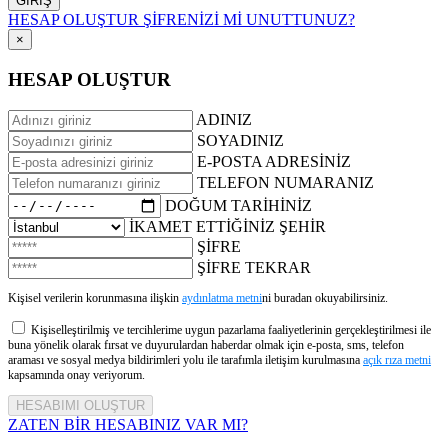
HESAP OLUŞTUR
ŞİFRENİZİ Mİ UNUTTUNUZ?
×
HESAP OLUŞTUR
ADINIZ
SOYADINIZ
E-POSTA ADRESİNİZ
TELEFON NUMARANIZ
DOĞUM TARİHİNİZ
İKAMET ETTİĞİNİZ ŞEHİR
ŞİFRE
ŞİFRE TEKRAR
Kişisel verilerin korunmasına ilişkin
aydınlatma metni
ni buradan okuyabilirsiniz.
Kişiselleştirilmiş ve tercihlerime uygun pazarlama faaliyetlerinin gerçekleştirilmesi ile
buna yönelik olarak fırsat ve duyurulardan haberdar olmak için e-posta, sms, telefon
araması ve sosyal medya bildirimleri yolu ile tarafımla iletişim kurulmasına
açık rıza metni
kapsamında onay veriyorum.
ZATEN BİR HESABINIZ VAR MI?