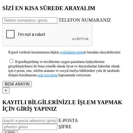
SİZİ EN KISA SÜREDE ARAYALIM
TELEFON NUMARANIZ
Kişisel verilerin korunmasına ilişkin
aydınlatma metni
ni buradan okuyabilirsiniz.
Kişiselleştirilmiş ve tercihlerime uygun pazarlama faaliyetlerinin
gerçekleştirilmesi ile buna yönelik olarak fırsat ve duyurulardan haberdar olmak
için e-posta, sms, telefon araması ve sosyal medya bildirimleri yolu ile tarafımla
iletişim kurulmasına
açık rıza metni
kapsamında veriyorum.
×
KAYITLI BİLGİLERİNİZLE İŞLEM YAPMAK
İÇİN GİRİŞ YAPINIZ
E-POSTA
ŞİFRE