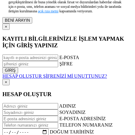
gerçekleştirilmesi ile buna yönelik olarak fırsat ve duyurulardan haberdar olmak
için e-posta, sms, telefon araması ve sosyal medya bildirimleri yolu ile tarafımla
iletişim kurulmasına
açık rıza metni
kapsamında veriyorum.
×
KAYITLI BİLGİLERİNİZLE İŞLEM YAPMAK
İÇİN GİRİŞ YAPINIZ
E-POSTA
ŞİFRE
HESAP OLUŞTUR
ŞİFRENİZİ Mİ UNUTTUNUZ?
×
HESAP OLUŞTUR
ADINIZ
SOYADINIZ
E-POSTA ADRESİNİZ
TELEFON NUMARANIZ
DOĞUM TARİHİNİZ