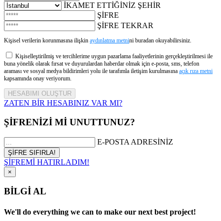
İKAMET ETTİĞİNİZ ŞEHİR
ŞİFRE
ŞİFRE TEKRAR
Kişisel verilerin korunmasına ilişkin
aydınlatma metni
ni buradan okuyabilirsiniz.
Kişiselleştirilmiş ve tercihlerime uygun pazarlama faaliyetlerinin gerçekleştirilmesi ile
buna yönelik olarak fırsat ve duyurulardan haberdar olmak için e-posta, sms, telefon
araması ve sosyal medya bildirimleri yolu ile tarafımla iletişim kurulmasına
açık rıza metni
kapsamında onay veriyorum.
ZATEN BİR HESABINIZ VAR MI?
ŞİFRENİZİ Mİ UNUTTUNUZ?
E-POSTA ADRESİNİZ
ŞİFREMİ HATIRLADIM!
×
BİLGİ AL
We'll do everything we can to make our next best project!