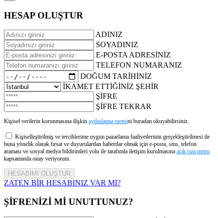
HESAP OLUŞTUR
ADINIZ
SOYADINIZ
E-POSTA ADRESİNİZ
TELEFON NUMARANIZ
DOĞUM TARİHİNİZ
İKAMET ETTİĞİNİZ ŞEHİR
ŞİFRE
ŞİFRE TEKRAR
Kişisel verilerin korunmasına ilişkin
aydınlatma metni
ni buradan okuyabilirsiniz.
Kişiselleştirilmiş ve tercihlerime uygun pazarlama faaliyetlerinin gerçekleştirilmesi ile
buna yönelik olarak fırsat ve duyurulardan haberdar olmak için e-posta, sms, telefon
araması ve sosyal medya bildirimleri yolu ile tarafımla iletişim kurulmasına
açık rıza metni
kapsamında onay veriyorum.
ZATEN BİR HESABINIZ VAR MI?
ŞİFRENİZİ Mİ UNUTTUNUZ?