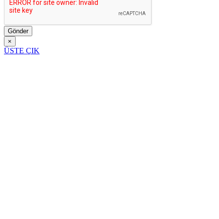
Gönder
×
ÜSTE ÇIK