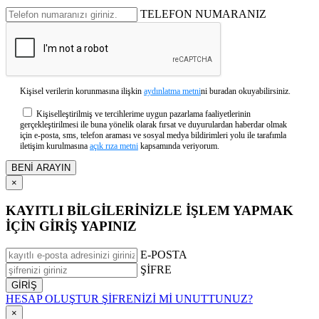
TELEFON NUMARANIZ
Kişisel verilerin korunmasına ilişkin
aydınlatma metni
ni buradan okuyabilirsiniz.
Kişiselleştirilmiş ve tercihlerime uygun pazarlama faaliyetlerinin
gerçekleştirilmesi ile buna yönelik olarak fırsat ve duyurulardan haberdar olmak
için e-posta, sms, telefon araması ve sosyal medya bildirimleri yolu ile tarafımla
iletişim kurulmasına
açık rıza metni
kapsamında veriyorum.
×
KAYITLI BİLGİLERİNİZLE İŞLEM YAPMAK
İÇİN GİRİŞ YAPINIZ
E-POSTA
ŞİFRE
HESAP OLUŞTUR
ŞİFRENİZİ Mİ UNUTTUNUZ?
×