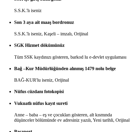
S.S.K.'lı iseniz
Son 3 aya ait maaş bordronuz
S.S.K.'lı iseniz, Kaşeli – imzalı, Orijinal
SGK Hizmet dökümünüz
Tüm SSK kaydınızı gösteren, barkod lu e-devlet uygulaması
Bağ –Kur Müdürlüğünden alınmış 1479 nolu belge
BAĞ-KUR'lu iseniz, Orijinal
Nüfus cüzdanı fotokopisi
Vukuatlı nüfus kayıt sureti
Anne – baba – eş ve çocukları gösteren, alt kısmında
düşünceler bölümünde ev adresiniz yazılı, Yeni tarihli, Orijinal
Pasaport