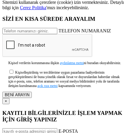
Sitemizi kullanarak çerezlere (cookie) izin vermektesiniz. Detaylı
bilgi için
Çerez Politika
'mızı inceleyebilirsiniz.
SİZİ EN KISA SÜREDE ARAYALIM
TELEFON NUMARANIZ
Kişisel verilerin korunmasına ilişkin
aydınlatma metni
ni buradan okuyabilirsiniz.
Kişiselleştirilmiş ve tercihlerime uygun pazarlama faaliyetlerinin
gerçekleştirilmesi ile buna yönelik olarak fırsat ve duyurulardan haberdar olmak
için e-posta, sms, telefon araması ve sosyal medya bildirimleri yolu ile tarafımla
iletişim kurulmasına
açık rıza metni
kapsamında veriyorum.
×
KAYITLI BİLGİLERİNİZLE İŞLEM YAPMAK
İÇİN GİRİŞ YAPINIZ
E-POSTA