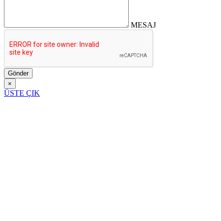
MESAJ
Gönder
×
ÜSTE ÇIK