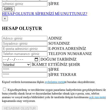
ŞİFRE
HESAP OLUŞTUR
ŞİFRENİZİ Mİ UNUTTUNUZ?
×
HESAP OLUŞTUR
ADINIZ
SOYADINIZ
E-POSTA ADRESİNİZ
TELEFON NUMARANIZ
DOĞUM TARİHİNİZ
İKAMET ETTİĞİNİZ ŞEHİR
ŞİFRE
ŞİFRE TEKRAR
Kişisel verilerin korunmasına ilişkin
aydınlatma metni
ni buradan okuyabilirsiniz.
Kişiselleştirilmiş ve tercihlerime uygun pazarlama faaliyetlerinin gerçekleştirilmesi ile
buna yönelik olarak fırsat ve duyurulardan haberdar olmak için e-posta, sms, telefon
araması ve sosyal medya bildirimleri yolu ile tarafımla iletişim kurulmasına
açık rıza metni
kapsamında onay veriyorum.