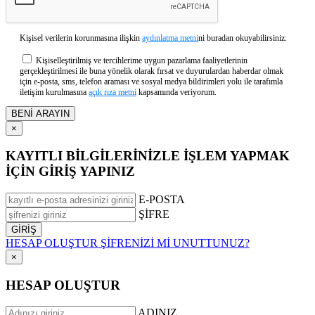
Kişisel verilerin korunmasına ilişkin
aydınlatma metni
ni buradan okuyabilirsiniz.
Kişiselleştirilmiş ve tercihlerime uygun pazarlama faaliyetlerinin
gerçekleştirilmesi ile buna yönelik olarak fırsat ve duyurulardan haberdar olmak
için e-posta, sms, telefon araması ve sosyal medya bildirimleri yolu ile tarafımla
iletişim kurulmasına
açık rıza metni
kapsamında veriyorum.
×
KAYITLI BİLGİLERİNİZLE İŞLEM YAPMAK
İÇİN GİRİŞ YAPINIZ
E-POSTA
ŞİFRE
HESAP OLUŞTUR
ŞİFRENİZİ Mİ UNUTTUNUZ?
×
HESAP OLUŞTUR
ADINIZ