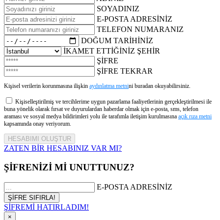
SOYADINIZ
E-POSTA ADRESİNİZ
TELEFON NUMARANIZ
DOĞUM TARİHİNİZ
İKAMET ETTİĞİNİZ ŞEHİR
ŞİFRE
ŞİFRE TEKRAR
Kişisel verilerin korunmasına ilişkin
aydınlatma metni
ni buradan okuyabilirsiniz.
Kişiselleştirilmiş ve tercihlerime uygun pazarlama faaliyetlerinin gerçekleştirilmesi ile
buna yönelik olarak fırsat ve duyurulardan haberdar olmak için e-posta, sms, telefon
araması ve sosyal medya bildirimleri yolu ile tarafımla iletişim kurulmasına
açık rıza metni
kapsamında onay veriyorum.
ZATEN BİR HESABINIZ VAR MI?
ŞİFRENİZİ Mİ UNUTTUNUZ?
E-POSTA ADRESİNİZ
ŞİFREMİ HATIRLADIM!
×