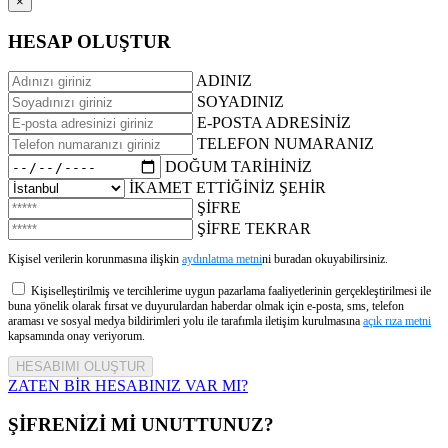
×
HESAP OLUŞTUR
ADINIZ
SOYADINIZ
E-POSTA ADRESİNİZ
TELEFON NUMARANIZ
DOĞUM TARİHİNİZ
İKAMET ETTİĞİNİZ ŞEHİR
ŞİFRE
ŞİFRE TEKRAR
Kişisel verilerin korunmasına ilişkin
aydınlatma metni
ni buradan okuyabilirsiniz.
Kişiselleştirilmiş ve tercihlerime uygun pazarlama faaliyetlerinin gerçekleştirilmesi ile
buna yönelik olarak fırsat ve duyurulardan haberdar olmak için e-posta, sms, telefon
araması ve sosyal medya bildirimleri yolu ile tarafımla iletişim kurulmasına
açık rıza metni
kapsamında onay veriyorum.
ZATEN BİR HESABINIZ VAR MI?
ŞİFRENİZİ Mİ UNUTTUNUZ?