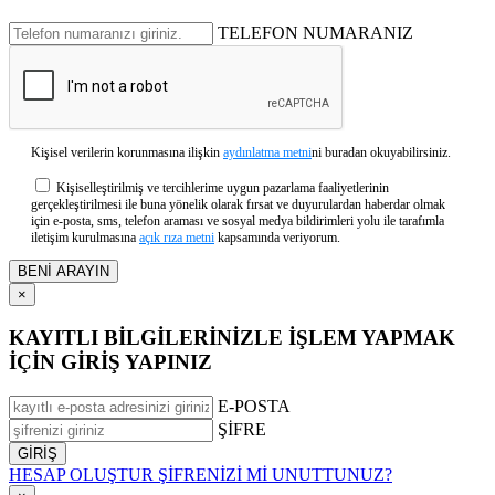
TELEFON NUMARANIZ
Kişisel verilerin korunmasına ilişkin
aydınlatma metni
ni buradan okuyabilirsiniz.
Kişiselleştirilmiş ve tercihlerime uygun pazarlama faaliyetlerinin
gerçekleştirilmesi ile buna yönelik olarak fırsat ve duyurulardan haberdar olmak
için e-posta, sms, telefon araması ve sosyal medya bildirimleri yolu ile tarafımla
iletişim kurulmasına
açık rıza metni
kapsamında veriyorum.
×
KAYITLI BİLGİLERİNİZLE İŞLEM YAPMAK
İÇİN GİRİŞ YAPINIZ
E-POSTA
ŞİFRE
HESAP OLUŞTUR
ŞİFRENİZİ Mİ UNUTTUNUZ?