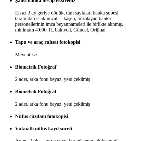
Şahsi banka hesap ekstreniz
En az 3 ay geriye dönük, tüm sayfaları banka şubesi
tarafından ıslak imzalı – kaşeli, imzalayan banka
personellerinin imza beyannameleri ile birlikte alınmış,
minimum 4.000 TL bakiyeli, Güncel, Orijinal
Tapu ve araç ruhsat fotokopisi
Mevcut ise
Biometrik Fotoğraf
2 adet, arka fonu beyaz, yeni çekilmiş
Biometrik Fotoğraf
2 adet, arka fonu beyaz, yeni çekilmiş
Nüfus cüzdanı fotokopisi
Vukuatlı nüfus kayıt sureti
Anne – baba – eş ve çocukları gösteren, alt kısmında