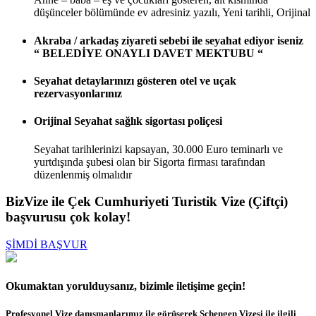
düşünceler bölümünde ev adresiniz yazılı, Yeni tarihli, Orijinal
Akraba / arkadaş ziyareti sebebi ile seyahat ediyor iseniz
“ BELEDİYE ONAYLI DAVET MEKTUBU “
Seyahat detaylarınızı gösteren otel ve uçak
rezervasyonlarınız
Orijinal Seyahat sağlık sigortası poliçesi
Seyahat tarihlerinizi kapsayan, 30.000 Euro teminarlı ve
yurtdışında şubesi olan bir Sigorta firması tarafından
düzenlenmiş olmalıdır
BizVize ile Çek Cumhuriyeti Turistik Vize (Çiftçi)
başvurusu çok kolay!
ŞİMDİ BAŞVUR
Okumaktan yorulduysanız, bizimle iletişime geçin!
Profesyonel Vize danışmanlarımız ile görüşerek Schengen Vizesi ile ilgili