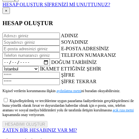
HESAP OLUŞTUR
ŞİFRENİZİ Mİ UNUTTUNUZ?
×
HESAP OLUŞTUR
ADINIZ
SOYADINIZ
E-POSTA ADRESİNİZ
TELEFON NUMARANIZ
DOĞUM TARİHİNİZ
İKAMET ETTİĞİNİZ ŞEHİR
ŞİFRE
ŞİFRE TEKRAR
Kişisel verilerin korunmasına ilişkin
aydınlatma metni
ni buradan okuyabilirsiniz.
Kişiselleştirilmiş ve tercihlerime uygun pazarlama faaliyetlerinin gerçekleştirilmesi ile
buna yönelik olarak fırsat ve duyurulardan haberdar olmak için e-posta, sms, telefon
araması ve sosyal medya bildirimleri yolu ile tarafımla iletişim kurulmasına
açık rıza metni
kapsamında onay veriyorum.
ZATEN BİR HESABINIZ VAR MI?