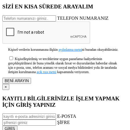
SİZİ EN KISA SÜREDE ARAYALIM
TELEFON NUMARANIZ
Kişisel verilerin korunmasına ilişkin
aydınlatma metni
ni buradan okuyabilirsiniz.
Kişiselleştirilmiş ve tercihlerime uygun pazarlama faaliyetlerinin
gerçekleştirilmesi ile buna yönelik olarak fırsat ve duyurulardan haberdar olmak
için e-posta, sms, telefon araması ve sosyal medya bildirimleri yolu ile tarafımla
iletişim kurulmasına
açık rıza metni
kapsamında veriyorum.
×
KAYITLI BİLGİLERİNİZLE İŞLEM YAPMAK
İÇİN GİRİŞ YAPINIZ
E-POSTA
ŞİFRE