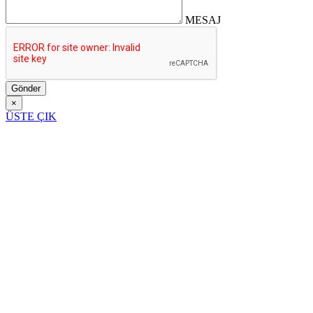
MESAJ
Gönder
×
ÜSTE ÇIK