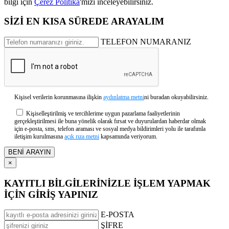
bilgi için
Çerez Politika
'mızı inceleyebilirsiniz.
SİZİ EN KISA SÜREDE ARAYALIM
TELEFON NUMARANIZ
Kişisel verilerin korunmasına ilişkin
aydınlatma metni
ni buradan okuyabilirsiniz.
Kişiselleştirilmiş ve tercihlerime uygun pazarlama faaliyetlerinin
gerçekleştirilmesi ile buna yönelik olarak fırsat ve duyurulardan haberdar olmak
için e-posta, sms, telefon araması ve sosyal medya bildirimleri yolu ile tarafımla
iletişim kurulmasına
açık rıza metni
kapsamında veriyorum.
×
KAYITLI BİLGİLERİNİZLE İŞLEM YAPMAK
İÇİN GİRİŞ YAPINIZ
E-POSTA
ŞİFRE