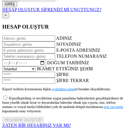
HESAP OLUŞTUR
ŞİFRENİZİ Mİ UNUTTUNUZ?
×
HESAP OLUŞTUR
ADINIZ
SOYADINIZ
E-POSTA ADRESİNİZ
TELEFON NUMARANIZ
DOĞUM TARİHİNİZ
İKAMET ETTİĞİNİZ ŞEHİR
ŞİFRE
ŞİFRE TEKRAR
Kişisel verilerin korunmasına ilişkin
aydınlatma metni
ni buradan okuyabilirsiniz.
Kişiselleştirilmiş ve tercihlerime uygun pazarlama faaliyetlerinin gerçekleştirilmesi ile
buna yönelik olarak fırsat ve duyurulardan haberdar olmak için e-posta, sms, telefon
araması ve sosyal medya bildirimleri yolu ile tarafımla iletişim kurulmasına
açık rıza metni
kapsamında onay veriyorum.
ZATEN BİR HESABINIZ VAR MI?