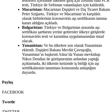
tedbirleri içerisinde ülkelere giriş için zorunlu olan PCR
testi, Türkiye ile Sırbistan vatandaşları için kaldırıldı.
Macaristan:
Macaristan Dışişleri ve Dış Ticaret Bakanı
Peter Szijjarto, Türkiye ve Macaristan’ın karşılıklı
olarak birbirlerinin koronavirüs aşı sertifikasını tanıma
kararı aldığını açıkladı.
Bulgaristan:
Türkiye ve Bulgaristan arasında aşı
sertifikası şartlarını yerine getirenler ülkeye girişlerde
koronavirüs testi ve karantina uygulamasından muaf
olacak.
Yunanistan:
Ve bu ülkelere son olarak Yunanistan
eklendi. Dışişleri Bakanı Mevlüt Çavuşoğlu,
Yunanistan’ın başkenti Atina’da Yunan mevkidaşı
Nikos Dendias ile görüşmesinin ardından yaptığı
açıklamada, iki ülkenin turizmde iş birliği için aşı
sertifikalarının tanınması konusunda anlaştığını
duyurdu.
Paylaş
FACEBOOK
Tweetle
TWITTER