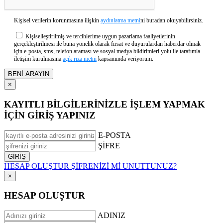
Kişisel verilerin korunmasına ilişkin
aydınlatma metni
ni buradan okuyabilirsiniz.
Kişiselleştirilmiş ve tercihlerime uygun pazarlama faaliyetlerinin
gerçekleştirilmesi ile buna yönelik olarak fırsat ve duyurulardan haberdar olmak
için e-posta, sms, telefon araması ve sosyal medya bildirimleri yolu ile tarafımla
iletişim kurulmasına
açık rıza metni
kapsamında veriyorum.
×
KAYITLI BİLGİLERİNİZLE İŞLEM YAPMAK
İÇİN GİRİŞ YAPINIZ
E-POSTA
ŞİFRE
HESAP OLUŞTUR
ŞİFRENİZİ Mİ UNUTTUNUZ?
×
HESAP OLUŞTUR
ADINIZ