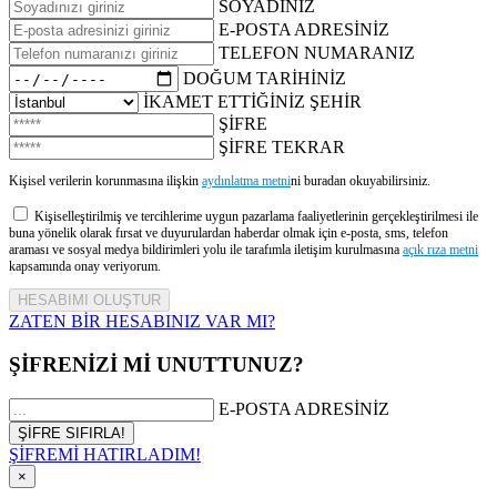
SOYADINIZ
E-POSTA ADRESİNİZ
TELEFON NUMARANIZ
DOĞUM TARİHİNİZ
İKAMET ETTİĞİNİZ ŞEHİR
ŞİFRE
ŞİFRE TEKRAR
Kişisel verilerin korunmasına ilişkin
aydınlatma metni
ni buradan okuyabilirsiniz.
Kişiselleştirilmiş ve tercihlerime uygun pazarlama faaliyetlerinin gerçekleştirilmesi ile
buna yönelik olarak fırsat ve duyurulardan haberdar olmak için e-posta, sms, telefon
araması ve sosyal medya bildirimleri yolu ile tarafımla iletişim kurulmasına
açık rıza metni
kapsamında onay veriyorum.
ZATEN BİR HESABINIZ VAR MI?
ŞİFRENİZİ Mİ UNUTTUNUZ?
E-POSTA ADRESİNİZ
ŞİFREMİ HATIRLADIM!
×