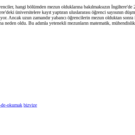
renciler, hangi bölümden mezun olduklarına bakılmaksızın İngiltere'de 2
e'deki üniversitelere kayıt yaptıran uluslararası öğrenci sayısının düşme
ağlıyor. Ancak uzun zamandır yabancı öğrencilerin mezun olduktan sonra
asına neden oldu. Bu adımla yetenekli mezunların matematik, mühendislik 
re-de-okumak
bizvize