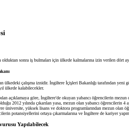
si
duktan sonra iş bulmaları için ülkede kalmalarına izin verilen dört aylık
mkanı
an ülkedeki çalışma iznidir. İngiltere İçişleri Bakanlığı tarafından yeni
ıl ülkede kalabilecekler.
apılan açıklamaya göre, İngiltere'de okuyan yabancı öğrencilerin mezun o
 olduğu 2012 yılında çıkarılan yasa, mezun olan yabancı öğrencilerin 4 a
e üniversite, yüksek lisans ve doktora programlarından mezun olan öğrenc
erin potansiyellerini ortaya çıkarmalarına ve İngiltere de kariyer yapma
urusu Yapılabilecek