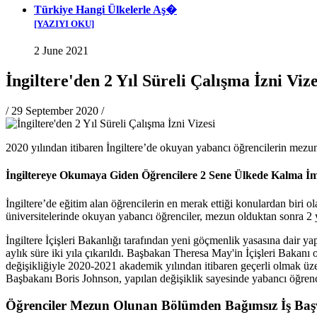
Türkiye Hangi Ülkelerle Aş�
[YAZIYI OKU]
2 June 2021
İngiltere'den 2 Yıl Süreli Çalışma İzni Vize
/
29 September 2020
/
2020 yılından itibaren İngiltere’de okuyan yabancı öğrencilerin mezun ol
İngiltereye Okumaya Giden Öğrencilere 2 Sene Ülkede Kalma İ
İngiltere’de eğitim alan öğrencilerin en merak ettiği konulardan biri ol
üniversitelerinde okuyan yabancı öğrenciler, mezun olduktan sonra 2 y
İngiltere İçişleri Bakanlığı tarafından yeni göçmenlik yasasına dair y
aylık süre iki yıla çıkarıldı. Başbakan Theresa May'in İçişleri Bakanı
değişikliğiyle 2020-2021 akademik yılından itibaren geçerli olmak üzer
Başbakanı Boris Johnson, yapılan değişiklik sayesinde yabancı öğrencil
Öğrenciler Mezun Olunan Bölümden Bağımsız İş Başv