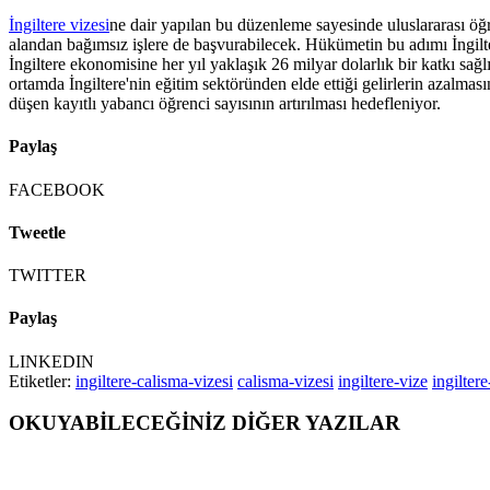
İngiltere vizesi
ne dair yapılan bu düzenleme sayesinde uluslararası öğ
alandan bağımsız işlere de başvurabilecek. Hükümetin bu adımı İngilter
İngiltere ekonomisine her yıl yaklaşık 26 milyar dolarlık bir katkı s
ortamda İngiltere'nin eğitim sektöründen elde ettiği gelirlerin azalm
düşen kayıtlı yabancı öğrenci sayısının artırılması hedefleniyor.
Paylaş
FACEBOOK
Tweetle
TWITTER
Paylaş
LINKEDIN
Etiketler:
ingiltere-calisma-vizesi
calisma-vizesi
ingiltere-vize
ingilte
OKUYABİLECEĞİNİZ DİĞER YAZILAR