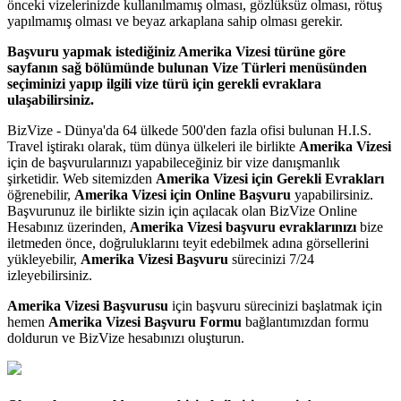
önceki vizelerinizde kullanılmamış olması, gözlüksüz olması, rötuş
yapılmamış olması ve beyaz arkaplana sahip olması gerekir.
Başvuru yapmak istediğiniz Amerika
Vizesi türüne göre
sayfanın sağ bölümünde bulunan
Vize Türleri menüsünden
seçiminizi yapıp ilgili vize türü için gerekli evraklara
ulaşabilirsiniz.
BizVize - Dünya'da 64 ülkede 500'den fazla ofisi bulunan H.I.S.
Travel iştirakı olarak, tüm dünya ülkeleri ile birlikte
Amerika Vizesi
için de başvurularınızı yapabileceğiniz bir vize danışmanlık
şirketidir. Web sitemizden
Amerika Vizesi için Gerekli Evrakları
öğrenebilir,
Amerika Vizesi için Online Başvuru
yapabilirsiniz.
Başvurunuz ile birlikte sizin için açılacak olan BizVize Online
Hesabınız üzerinden,
Amerika Vizesi başvuru evraklarınızı
bize
iletmeden önce, doğruluklarını teyit edebilmek adına görsellerini
yükleyebilir,
Amerika Vizesi Başvuru
sürecinizi 7/24
izleyebilirsiniz.
Amerika Vizesi Başvurusu
için başvuru sürecinizi başlatmak için
hemen
Amerika Vizesi Başvuru Formu
bağlantımızdan formu
doldurun ve BizVize hesabınızı oluşturun.