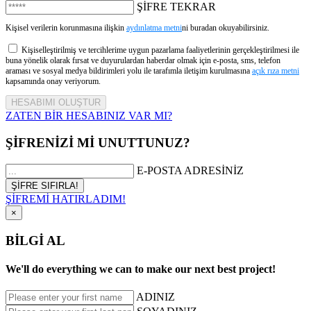
ŞİFRE TEKRAR
Kişisel verilerin korunmasına ilişkin
aydınlatma metni
ni buradan okuyabilirsiniz.
Kişiselleştirilmiş ve tercihlerime uygun pazarlama faaliyetlerinin gerçekleştirilmesi ile
buna yönelik olarak fırsat ve duyurulardan haberdar olmak için e-posta, sms, telefon
araması ve sosyal medya bildirimleri yolu ile tarafımla iletişim kurulmasına
açık rıza metni
kapsamında onay veriyorum.
ZATEN BİR HESABINIZ VAR MI?
ŞİFRENİZİ Mİ UNUTTUNUZ?
E-POSTA ADRESİNİZ
ŞİFREMİ HATIRLADIM!
×
BİLGİ AL
We'll do everything we can to make our next best project!
ADINIZ