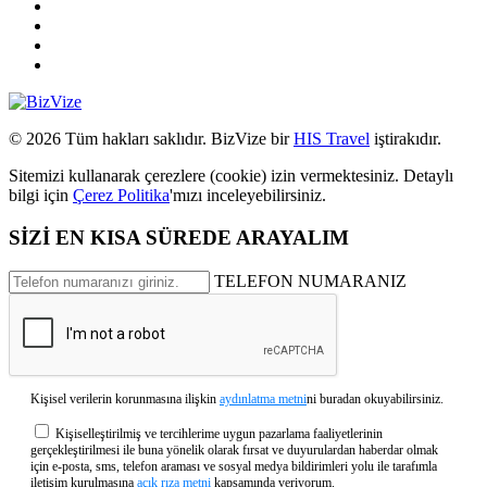
© 2026 Tüm hakları saklıdır. BizVize bir
HIS Travel
iştirakıdır.
Sitemizi kullanarak çerezlere (cookie) izin vermektesiniz. Detaylı
bilgi için
Çerez Politika
'mızı inceleyebilirsiniz.
SİZİ EN KISA SÜREDE ARAYALIM
TELEFON NUMARANIZ
Kişisel verilerin korunmasına ilişkin
aydınlatma metni
ni buradan okuyabilirsiniz.
Kişiselleştirilmiş ve tercihlerime uygun pazarlama faaliyetlerinin
gerçekleştirilmesi ile buna yönelik olarak fırsat ve duyurulardan haberdar olmak
için e-posta, sms, telefon araması ve sosyal medya bildirimleri yolu ile tarafımla
iletişim kurulmasına
açık rıza metni
kapsamında veriyorum.