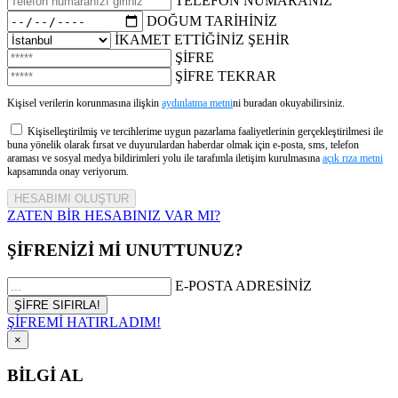
TELEFON NUMARANIZ
DOĞUM TARİHİNİZ
İKAMET ETTİĞİNİZ ŞEHİR
ŞİFRE
ŞİFRE TEKRAR
Kişisel verilerin korunmasına ilişkin
aydınlatma metni
ni buradan okuyabilirsiniz.
Kişiselleştirilmiş ve tercihlerime uygun pazarlama faaliyetlerinin gerçekleştirilmesi ile
buna yönelik olarak fırsat ve duyurulardan haberdar olmak için e-posta, sms, telefon
araması ve sosyal medya bildirimleri yolu ile tarafımla iletişim kurulmasına
açık rıza metni
kapsamında onay veriyorum.
ZATEN BİR HESABINIZ VAR MI?
ŞİFRENİZİ Mİ UNUTTUNUZ?
E-POSTA ADRESİNİZ
ŞİFREMİ HATIRLADIM!
×
BİLGİ AL