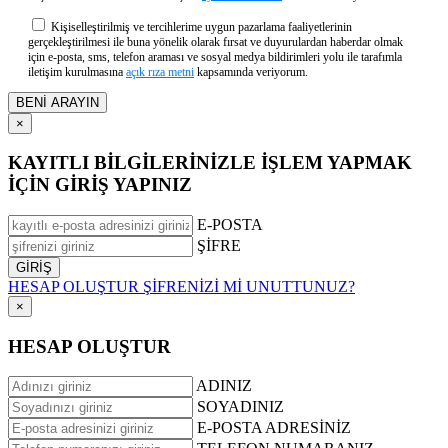
Kişiselleştirilmiş ve tercihlerime uygun pazarlama faaliyetlerinin
gerçekleştirilmesi ile buna yönelik olarak fırsat ve duyurulardan haberdar olmak
için e-posta, sms, telefon araması ve sosyal medya bildirimleri yolu ile tarafımla
iletişim kurulmasına
açık rıza metni
kapsamında veriyorum.
×
KAYITLI BİLGİLERİNİZLE İŞLEM YAPMAK
İÇİN GİRİŞ YAPINIZ
E-POSTA
ŞİFRE
HESAP OLUŞTUR
ŞİFRENİZİ Mİ UNUTTUNUZ?
×
HESAP OLUŞTUR
ADINIZ
SOYADINIZ
E-POSTA ADRESİNİZ