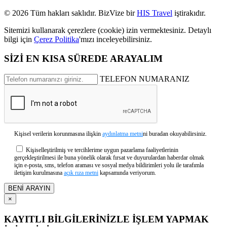
© 2026 Tüm hakları saklıdır. BizVize bir
HIS Travel
iştirakıdır.
Sitemizi kullanarak çerezlere (cookie) izin vermektesiniz. Detaylı
bilgi için
Çerez Politika
'mızı inceleyebilirsiniz.
SİZİ EN KISA SÜREDE ARAYALIM
TELEFON NUMARANIZ
Kişisel verilerin korunmasına ilişkin
aydınlatma metni
ni buradan okuyabilirsiniz.
Kişiselleştirilmiş ve tercihlerime uygun pazarlama faaliyetlerinin
gerçekleştirilmesi ile buna yönelik olarak fırsat ve duyurulardan haberdar olmak
için e-posta, sms, telefon araması ve sosyal medya bildirimleri yolu ile tarafımla
iletişim kurulmasına
açık rıza metni
kapsamında veriyorum.
×
KAYITLI BİLGİLERİNİZLE İŞLEM YAPMAK