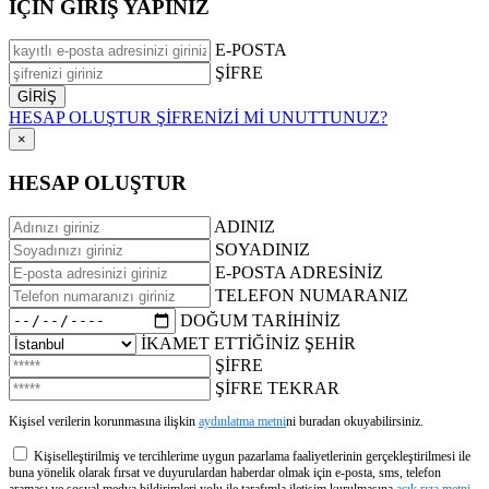
İÇİN GİRİŞ YAPINIZ
E-POSTA
ŞİFRE
HESAP OLUŞTUR
ŞİFRENİZİ Mİ UNUTTUNUZ?
×
HESAP OLUŞTUR
ADINIZ
SOYADINIZ
E-POSTA ADRESİNİZ
TELEFON NUMARANIZ
DOĞUM TARİHİNİZ
İKAMET ETTİĞİNİZ ŞEHİR
ŞİFRE
ŞİFRE TEKRAR
Kişisel verilerin korunmasına ilişkin
aydınlatma metni
ni buradan okuyabilirsiniz.
Kişiselleştirilmiş ve tercihlerime uygun pazarlama faaliyetlerinin gerçekleştirilmesi ile
buna yönelik olarak fırsat ve duyurulardan haberdar olmak için e-posta, sms, telefon
araması ve sosyal medya bildirimleri yolu ile tarafımla iletişim kurulmasına
açık rıza metni