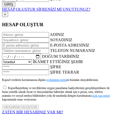
HESAP OLUŞTUR
ŞİFRENİZİ Mİ UNUTTUNUZ?
×
HESAP OLUŞTUR
ADINIZ
SOYADINIZ
E-POSTA ADRESİNİZ
TELEFON NUMARANIZ
DOĞUM TARİHİNİZ
İKAMET ETTİĞİNİZ ŞEHİR
ŞİFRE
ŞİFRE TEKRAR
Kişisel verilerin korunmasına ilişkin
aydınlatma metni
ni buradan okuyabilirsiniz.
Kişiselleştirilmiş ve tercihlerime uygun pazarlama faaliyetlerinin gerçekleştirilmesi ile
buna yönelik olarak fırsat ve duyurulardan haberdar olmak için e-posta, sms, telefon
araması ve sosyal medya bildirimleri yolu ile tarafımla iletişim kurulmasına
açık rıza metni
kapsamında onay veriyorum.
ZATEN BİR HESABINIZ VAR MI?