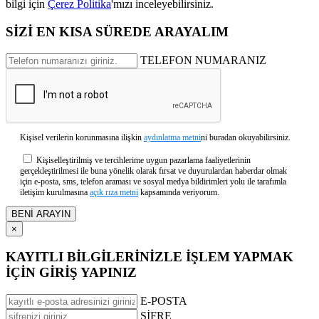
bilgi için
Çerez Politika
'mızı inceleyebilirsiniz.
SİZİ EN KISA SÜREDE ARAYALIM
TELEFON NUMARANIZ
Kişisel verilerin korunmasına ilişkin
aydınlatma metni
ni buradan okuyabilirsiniz.
Kişiselleştirilmiş ve tercihlerime uygun pazarlama faaliyetlerinin
gerçekleştirilmesi ile buna yönelik olarak fırsat ve duyurulardan haberdar olmak
için e-posta, sms, telefon araması ve sosyal medya bildirimleri yolu ile tarafımla
iletişim kurulmasına
açık rıza metni
kapsamında veriyorum.
×
KAYITLI BİLGİLERİNİZLE İŞLEM YAPMAK
İÇİN GİRİŞ YAPINIZ
E-POSTA
ŞİFRE