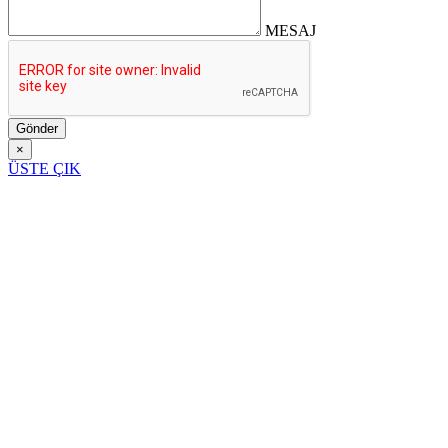
MESAJ
Gönder
×
ÜSTE ÇIK